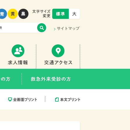
青
黄
黒
標準
大きく
サイトマップ
臨床研修医
求人情報
交通アクセス
医療関係者の方
救急外来受診の方
全画面プリント
本文プリント