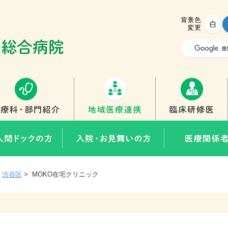
白
診療科・部門紹介
地域医療連携
健診・人間ドックの方
入院・お見舞いの方
>
渋谷区
>
MOKO在宅クリニック