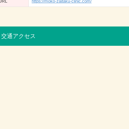
URL
https://moko-zaitaku-clinic.com/
交通アクセス