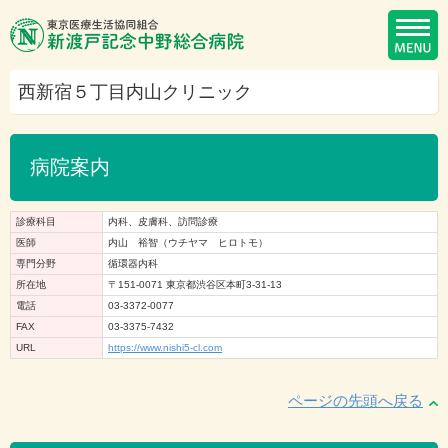
西新宿５丁目内山クリニック
病院案内
診療科目
内科、皮膚科、訪問診療
医師
内山 裕智（ウチヤマ ヒロトモ）
専門分野
循環器内科
所在地
〒151-0071 東京都渋谷区本町3-31-13
電話
03-3372-0077
FAX
03-3375-7432
URL
https://www.nishi5-cl.com
ページの先頭へ戻る